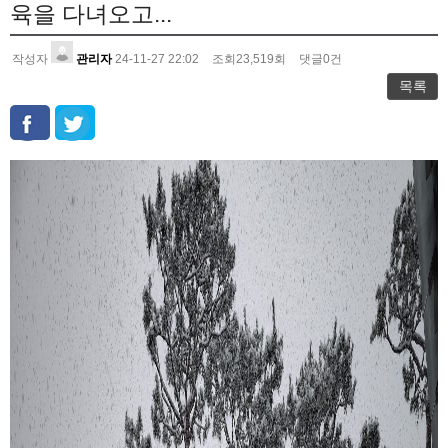
육을 다녀오고...
작성자
관리자
24-11-27 22:02
조회
23,519
회
댓글
0
건
목록