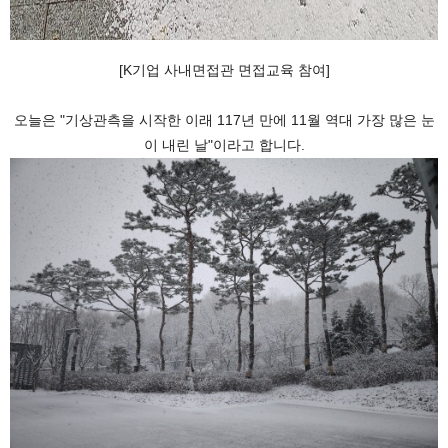
[K
]
기업 사내면접관 면접교육 참여
"
117
11
오늘은
기상관측을 시작한 이래
년 만에
월 역대 가장 많은 눈
"
.
이 내린 날
이라고 합니다