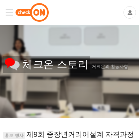
체크온 스토리
체크온의 활동사항
제9회 중장년커리어설계 자격과정
홍보·행사