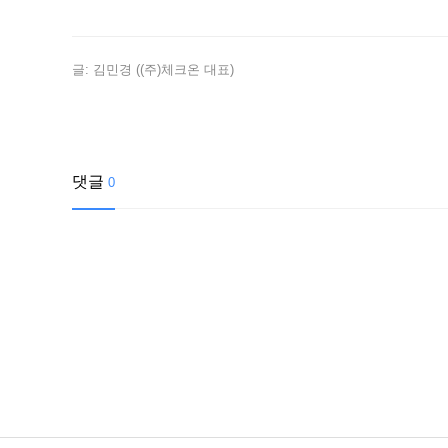
글: 김민경 ((주)체크온 대표)
댓글
0