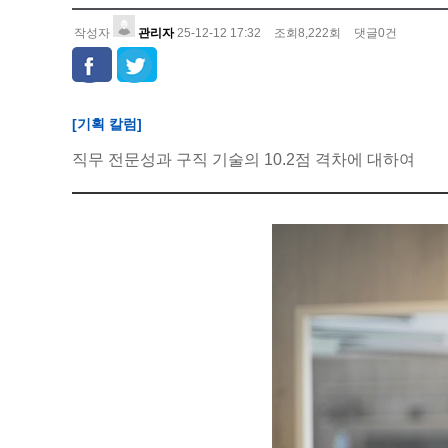
작성자
관리자
25-12-12 17:32
조회
8,222
회
댓글
0
건
[기획 칼럼]
직무 전문성과 구직 기술의 10.2점 격차에 대하여