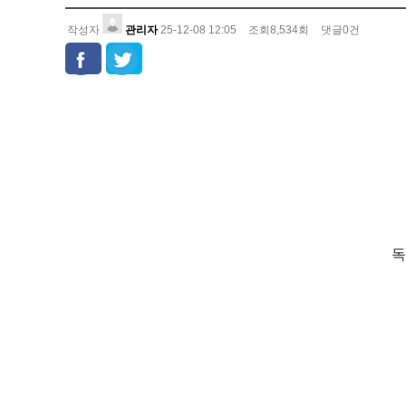
작성자
관리자
25-12-08 12:05
조회
8,534
회
댓글
0
건
장 소 :
독산역 1번 출구. 주차지원이