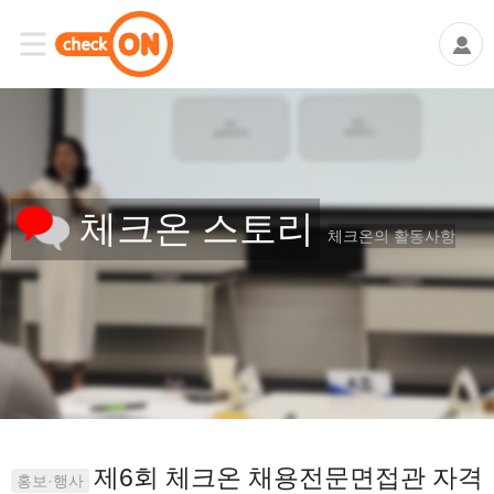
체크온 스토리
체크온의 활동사항
제6회 체크온 채용전문면접관 자격
홍보·행사