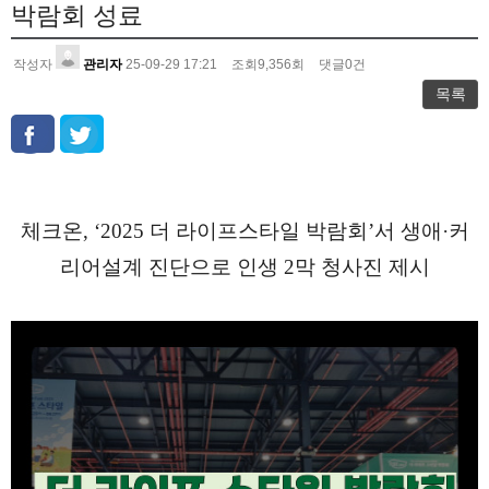
박람회 성료
작성자
관리자
25-09-29 17:21
조회
9,356
회
댓글
0
건
목록
체크온, ‘2025 더 라이프스타일 박람회’서 생애·커
리어설계 진단으로 인생 2막 청사진 제시