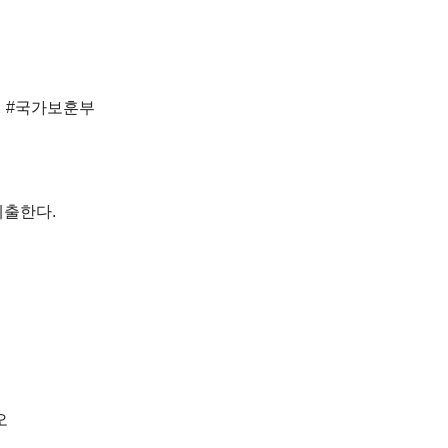
회 #국가보훈부
제출한다.
오