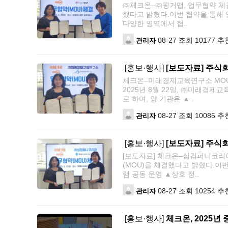
㈜체크온–㈜핑거맵, 업무협약 체결
했다고 밝혔다.이번 협약을 통해 
다양한 영역에서 협..
08-27
조회 10177
추천
관리자
[홍보·행사]
[보도자료] 주식
체크온–미래경제교육연구소 MOU
2025년 8월 22일, ㈜미래경
로 하며, 양 기관은 ▲..
08-27
조회 10085
추천
관리자
[홍보·행사]
[보도자료] 주식
[보도자료] 체크온–심컴퍼니코리아
(MOU)을 체결했다고 밝혔다.이
램 공동 운영 ▲상호 정..
08-27
조회 10254
추천
관리자
[홍보·행사]
체크온, 2025