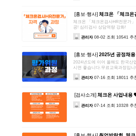
[홍보·행사]
체크온 「체크온
체크온 「체크온검사HR전문가」교
공! 심리검사 상담역량 강화!
08-02
조회 10541
추천
관리자
[홍보·행사]
2025년 공정채
2024년도에 이어 올해도 한국
시면 좋습니다.무료교육과정입니
07-16
조회 18011
추천
관리자
[검사소개]
체크온 사업내용
07-14
조회 10328
추천
관리자
[홍보·행사]
취업박람회, 체크