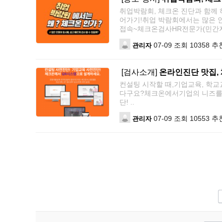
취업박람회, 체크온 진단과 함께 
어가기!취업 박람회에서는 많은 
접속~체크온검사HR전문가(민간자
07-09
조회 10358
추천
관리자
[검사소개]
온라인진단 맛집,
컨설팅 시작할 때,기업교육, 학교
다구요?체크온에서기업의 니즈를 
단! ..
07-09
조회 10553
추천
관리자