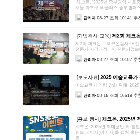
체크온, ‘2025년 중부권역 서울
서울 마포구 50플러스 중부캠퍼스
08-27
조회 10141
추천
관리자
[기업검사·교육]
제2회 체크
제2회 체크온 「체크온검사HR전문
전문가 자격과정」이 진행되었습니다
08-27
조회 10187
추천
관리자
[보도자료]
2025 예술교육
예술교육가 역량 강화 위해 ‘
08-15
조회 16519
추천
관리자
[홍보·행사]
체크온, 2025
체크온, 2025년 제대군인 취
벤트 페이지(이미지)를 캡처 혹은 
은 ..