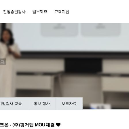
진행중인검사
업무제휴
고객지원
다.
기업검사·교육
홍보·행사
보도자료
체크온 - (주)핑거맵 MOU체결