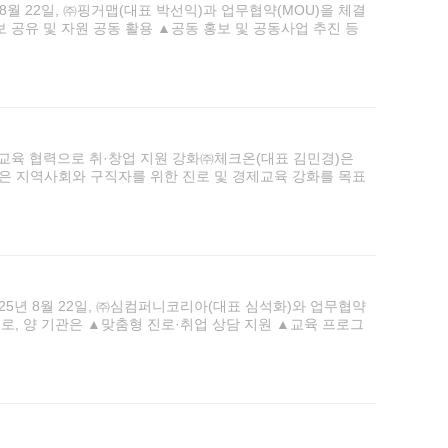
월 22일, ㈜핑거맵(대표 박선익)과 업무협약(MOU)을 체결
 공유 및 자원 공동 활용 ▲공동 홍보 및 공동사업 추진 등
육 협력으로 취·창업 지원 강화㈜체크온(대표 김민경)은
약은 지역사회와 구직자를 위한 진로 및 경제교육 강화를 목표
5년 8월 22일, ㈜심컴퍼니코리아(대표 심석화)와 업무협약
로, 양 기관은 ▲맞춤형 진로·취업 상담 지원 ▲교육 프로그