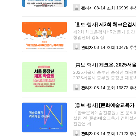
08-14
조회 16999
추천
관리자
[홍보·행사]
제2회 체크온검
제2회 체크온검사HR전문가 민간자격과
창업센터 강의실
08-14
조회 10475
추천
관리자
[홍보·행사]
체크온, 2025
2025서울시 중부권 중장년 채용
2025서울시 중부권 중장년 채용박람회■
08-14
조회 16872
추천
관리자
[홍보·행사]
[문화예술교육가
「한국문화예술진흥원」은 문화예술
설팅 전 [문화예술교육가 경력설계
진단은 체..
08-14
조회 17123
추천
관리자