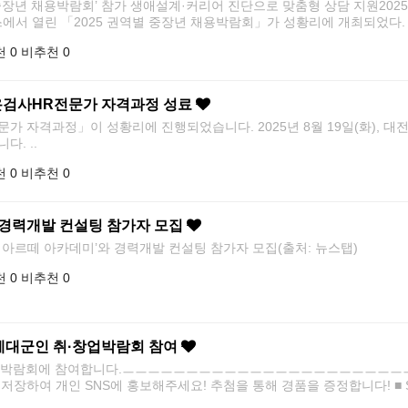
중장년 채용박람회’ 참가 생애설계·커리어 진단으로 맞춤형 상담 지원2025 
에서 열린 「2025 권역별 중장년 채용박람회」가 성황리에 개최되었다.
 0
비추천 0
온검사HR전문가 자격과정 성료
가 자격과정」이 성황리에 진행되었습니다. 2025년 8월 19일(화),
. ..
 0
비추천 0
가 경력개발 컨설팅 참가자 모집
2025 아르떼 아카데미’와 경력개발 컨설팅 참가자 모집(출처:
 0
비추천 0
년 제대군인 취·창업박람회 참여
·창업박람회에 참여합니다.ㅡㅡㅡㅡㅡㅡㅡㅡㅡㅡㅡㅡㅡㅡㅡㅡㅡㅡㅡㅡㅡㅡㅡ20
저장하여 개인 SNS에 홍보해주세요! 추첨을 통해 경품을 증정합니다! ■ 