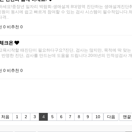
하세요!중장년 일자리 박람회-생애설계 8대영역 진단하는 생애설계진단취업 
인원이 동시에 쉽고 빠르게 참여할 수 있는 검사 시스템이 필수적입니다
격..
 0
비추천 0
 체크온
교육시작할 때진단이 필요하다구요?진단, 검사는 많지만, 목적에 딱 맞는
반영한 진단, 검사를 만드는데 도움을 드립니다.20여년의 인적성검사 개
 0
비추천 0
처음
1
2
3
4
5
6
7
8
9
10
다음
맨끝