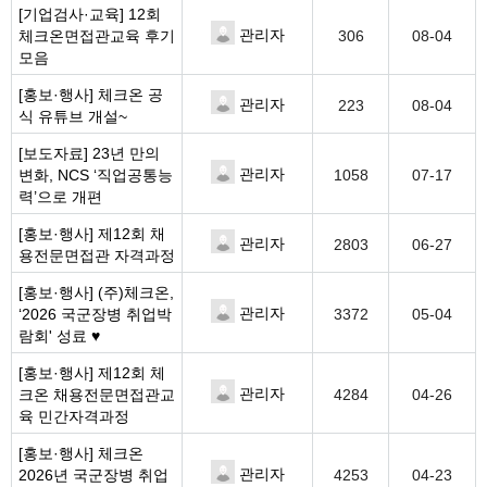
[기업검사·교육]
12회
관리자
체크온면접관교육 후기
306
08-04
모음
[홍보·행사]
체크온 공
관리자
223
08-04
식 유튜브 개설~
[보도자료]
23년 만의
관리자
변화, NCS ‘직업공통능
1058
07-17
력’으로 개편
[홍보·행사]
제12회 채
관리자
2803
06-27
용전문면접관 자격과정
[홍보·행사]
(주)체크온,
관리자
‘2026 국군장병 취업박
3372
05-04
람회' 성료 ♥
[홍보·행사]
제12회 체
관리자
크온 채용전문면접관교
4284
04-26
육 민간자격과정
[홍보·행사]
체크온
관리자
2026년 국군장병 취업
4253
04-23