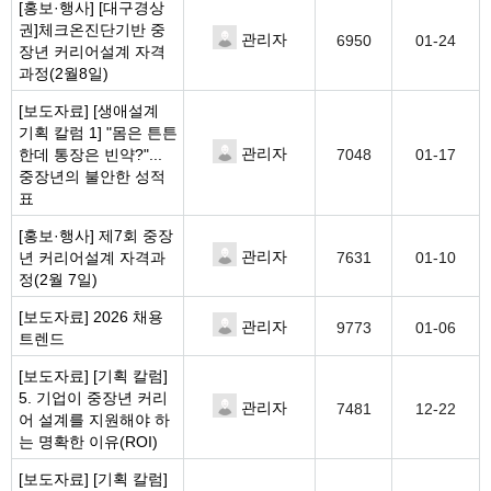
[홍보·행사]
[대구경상
권]체크온진단기반 중
관리자
6950
01-24
장년 커리어설계 자격
과정(2월8일)
[보도자료]
[생애설계
기획 칼럼 1] "몸은 튼튼
관리자
한데 통장은 빈약?"...
7048
01-17
중장년의 불안한 성적
표
[홍보·행사]
제7회 중장
관리자
년 커리어설계 자격과
7631
01-10
정(2월 7일)
[보도자료]
2026 채용
관리자
9773
01-06
트렌드
[보도자료]
[기획 칼럼]
5. 기업이 중장년 커리
관리자
7481
12-22
어 설계를 지원해야 하
는 명확한 이유(ROI)
[보도자료]
[기획 칼럼]