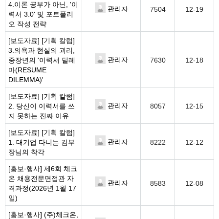
4.이론 공부가 아닌, '이
관리자
7504
12-19
력서 3.0' 및 포트폴리
오 작성 전략
[보도자료]
[기획 칼럼]
3.의욕과 현실의 괴리,
관리자
중장년의 '이력서 딜레
7630
12-18
마(RESUME
DILEMMA)'
[보도자료]
[기획 칼럼]
관리자
2. 당신이 이력서를 쓰
8057
12-15
지 못하는 진짜 이유
[보도자료]
[기획 칼럼]
관리자
1. 대기업 다니는 김부
8222
12-12
장님의 착각
[홍보·행사]
제6회 체크
온 채용전문면접관 자
관리자
8583
12-08
격과정(2026년 1월 17
일)
[홍보·행사]
(주)체크온,