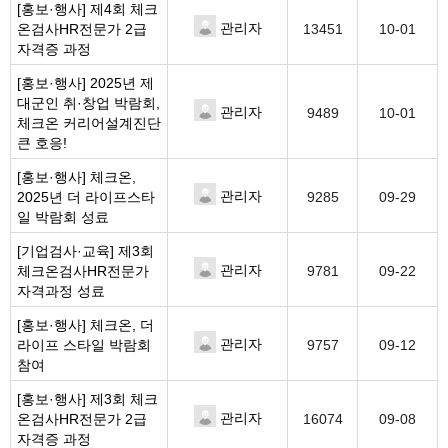
[홍보·행사]
제4회 체크
관리자
온검사HR전문가 2급
13451
10-01
자격증 과정
[홍보·행사]
2025년 제
대군인 취·창업 박람회,
관리자
9489
10-01
체크온 커리어설계진단
큰 호응!
[홍보·행사]
체크온,
관리자
2025년 더 라이프스타
9285
09-29
일 박람회 성료
[기업검사·교육]
제3회
관리자
체크온검사HR전문가
9781
09-22
자격과정 성료
[홍보·행사]
체크온, 더
관리자
라이프 스타일 박람회
9757
09-12
참여
[홍보·행사]
제3회 체크
관리자
온검사HR전문가 2급
16074
09-08
자격증 과정