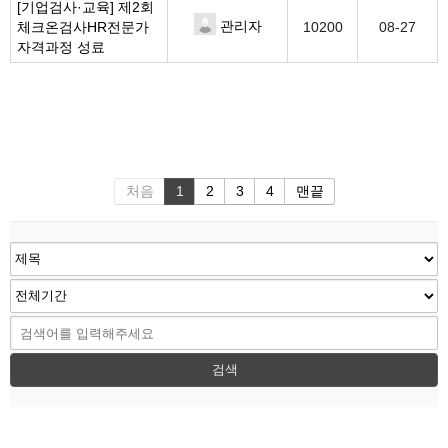
[기업검사·교육]
제2회
관리자
체크온검사HR전문가
10200
08-27
자격과정 성료
처음
1
2
3
4
맨끝
검색