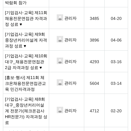
박람회 참가
[기업검사·교육]
제11회
관리자
채용전문면접관 자격과
3485
04-20
정 성료 ♥
[기업검사·교육]
제9회
관리자
중장년커리어설계 자격
3896
04-06
과정 성료 ♥
[기업검사·교육]
제10회
관리자
대구_채용전문면접관
4293
03-16
2급 자격과정 성료 ♥
[홍보·행사]
제11회 체
관리자
크온채용전문면접관교
5604
03-14
육 민간자격과정
[기업검사·교육]
제8회
대구_중장년커리어설
관리자
계 전문가(체크온검사
4712
02-20
HR전문가) 자격과정 성
료