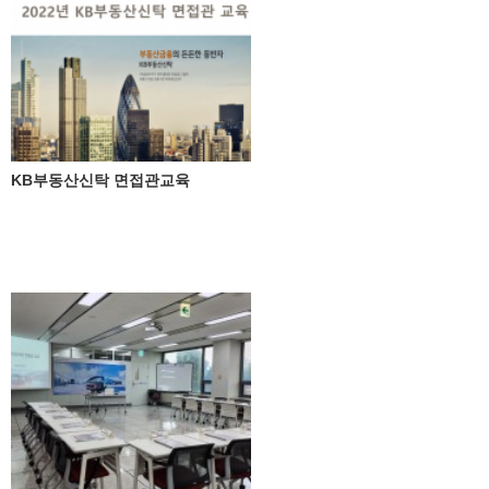
KB부동산신탁 면접관교육