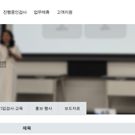
진행중인검사
업무제휴
고객지원
다.
기업검사·교육
홍보·행사
보도자료
제목