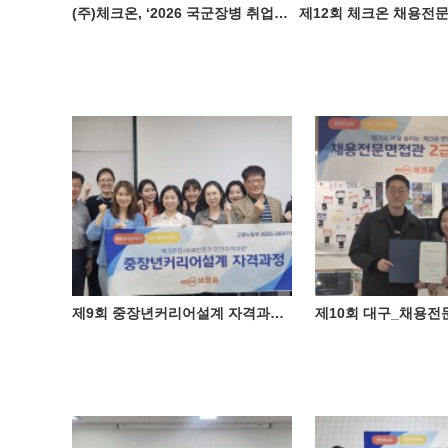
(주)체크온, ‘2026 국군장병 취업박람회' 성료 ♥
제9회 중장년커리어설계 자격과정 성료 ♥