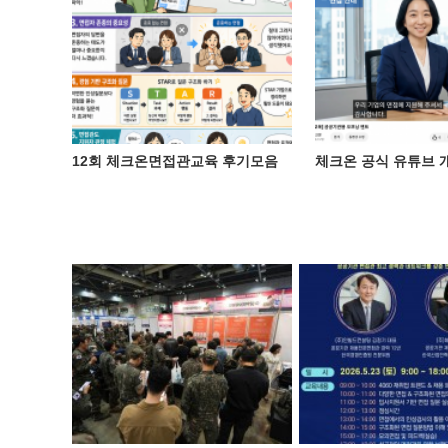
12회 체크온면접관교육 후기모음
체크온 공식 유튜브 