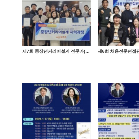
제7회 중장년커리어설계 전문가(체크온검사HR전문가) 자격과정 성료