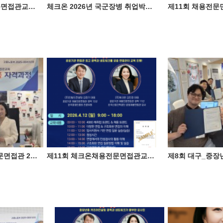
제12회 체크온 채용전문면접관교육 민간자격과정
체크온 2026년 국군장병 취업박람회 참가
제10회 대구_채용전문면접관 2급 자격과정 성료 ♥
제11회 체크온채용전문면접관교육 민간자격과정