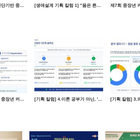
[대구경상권]체크온진단기반 중장년 커리어설계 자격과정(2월8일)
[생애설계 기획 칼럼 1] "몸은 튼튼한데 통장은 빈약?"... 중장년의 불안한 성적표
[기획 칼럼] 5. 기업이 중장년 커리어 설계를 지원해야 하는 명확한 이유(ROI)
[기획 칼럼] 4.이론 공부가 아닌, '이력서 3.0' 및 포트폴리오 작성 전략