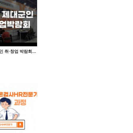
2025년 제대군인 취·창업 박람회, 체크온 커리어설계진단 큰 호응!