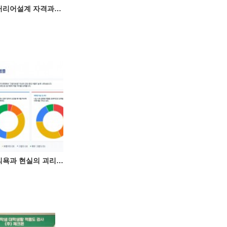
제7회 중장년 커리어설계 자격과정(2월 7일)
[기획 칼럼] 3.의욕과 현실의 괴리, 중장년의 '이력서 딜레마(Resume Dilemma)'