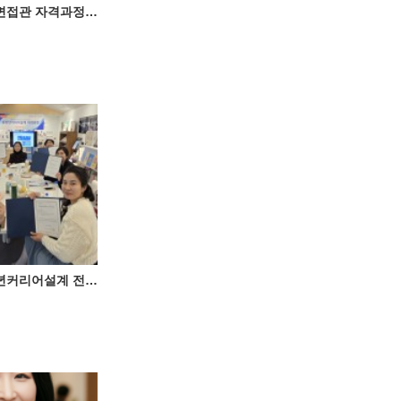
제11회 채용전문면접관 자격과정 성료 ♥
제8회 대구_중장년커리어설계 전문가(체크온검사HR전문가) 자격과정 성료