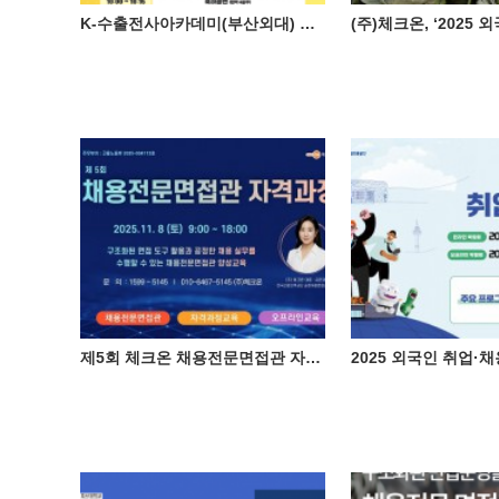
K-수출전사아카데미(부산외대) 글로벌 인재 취업 선도대학(경성대) 체크온, 외국인 유학생 채용박람회 참여
제5회 체크온 채용전문면접관 자격과정