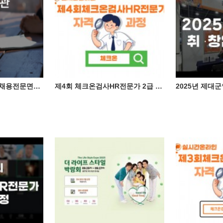
한국능률협회 온라인채용전문면접관교육
제4회 체크온검사HR전문가 2급 자격증 과정