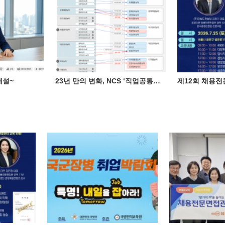
개설~
23년 만의 변화, NCS ‘직업공통능력’으로 개편
제12회 채용