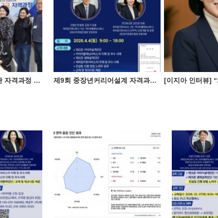
제6회 채용전문면접관 자격과정 성료
제9회 중장년커리어설계 자격과정(4월 4일)