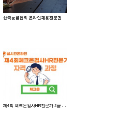
한국능률협회 온라인채용전문면접관교육
제4회 체크온검사HR전문가 2급 자격증 과정