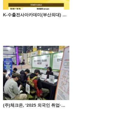
K-수출전사아카데미(부산외대) 글로벌 인재 취업 선도대학(경성대) 체크온, 외국인 유학생 채용박람회 참여
(주)체크온, ‘2025 외국인 취업·채용 박람회’ 성료 ♥