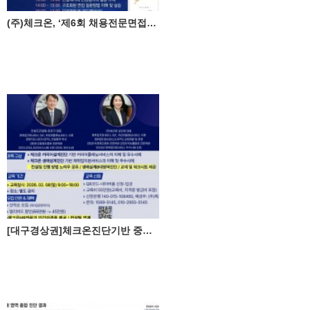
(주)체크온, ‘제6회 채용전문면접관 자격과정’ 성료... 공정 채용의 표준을 제시하다
[대구경상권]체크온진단기반 중장년 커리어설계 자격과정(2월8일)