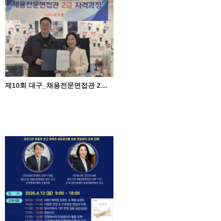
제10회 대구_채용전문면접관 2급 자격과정 성료 ♥