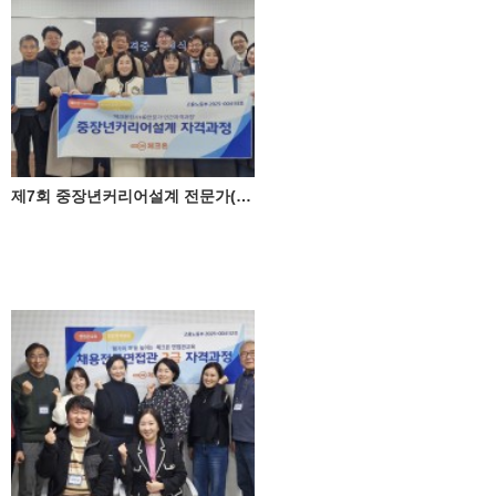
제7회 중장년커리어설계 전문가(체크온검사HR전문가) 자격과정 성료