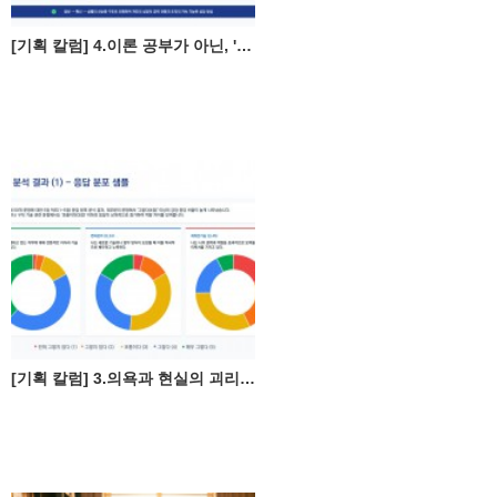
[기획 칼럼] 4.이론 공부가 아닌, '이력서 3.0' 및 포트폴리오 작성 전략
[기획 칼럼] 3.의욕과 현실의 괴리, 중장년의 '이력서 딜레마(Resume Dilemma)'