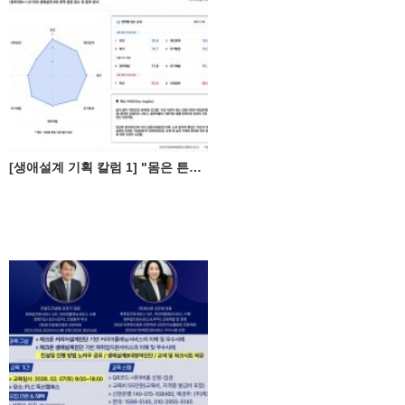
[생애설계 기획 칼럼 1] "몸은 튼튼한데 통장은 빈약?"... 중장년의 불안한 성적표