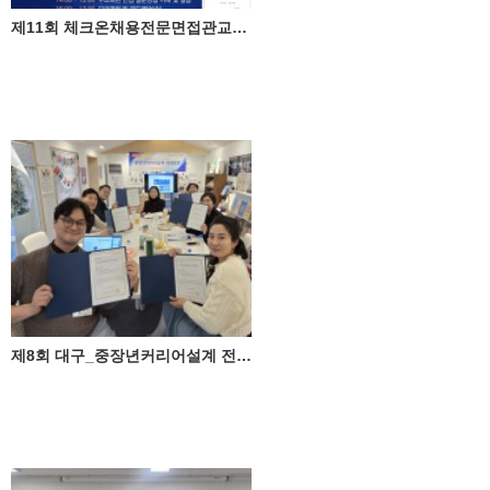
제11회 체크온채용전문면접관교육 민간자격과정
제8회 대구_중장년커리어설계 전문가(체크온검사HR전문가) 자격과정 성료