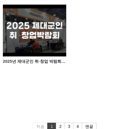
2025년 제대군인 취·창업 박람회, 체크온 커리어설계진단 큰 호응!
처음
1
2
3
4
맨끝