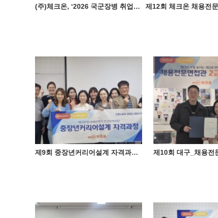
(주)체크온, ‘2026 국군장병 취업박람회' 성료 ♥
제9회 중장년커리어설계 자격과정 성료 ♥