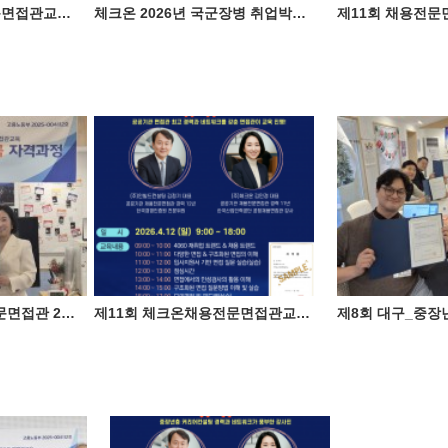
제12회 체크온 채용전문면접관교육 민간자격과정
체크온 2026년 국군장병 취업박람회 참가
제10회 대구_채용전문면접관 2급 자격과정 성료 ♥
제11회 체크온채용전문면접관교육 민간자격과정