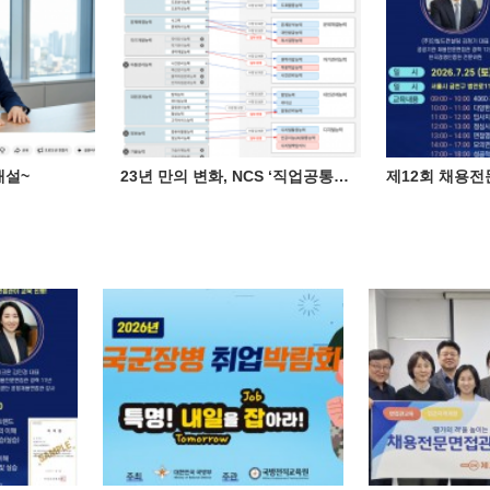
개설~
23년 만의 변화, NCS ‘직업공통능력’으로 개편
제12회 채용