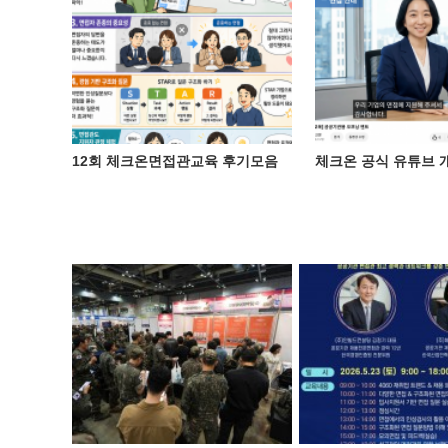
12회 체크온면접관교육 후기모음
체크온 공식 유튜브 