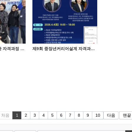
제6회 채용전문면접관 자격과정 성료
제9회 중장년커리어설계 자격과정(4월 4일)
처음
1
2
3
4
5
6
7
8
9
10
다음
맨끝