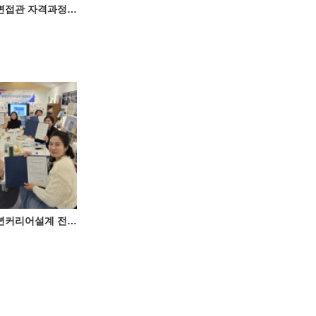
제11회 채용전문면접관 자격과정 성료 ♥
제8회 대구_중장년커리어설계 전문가(체크온검사HR전문가) 자격과정 성료