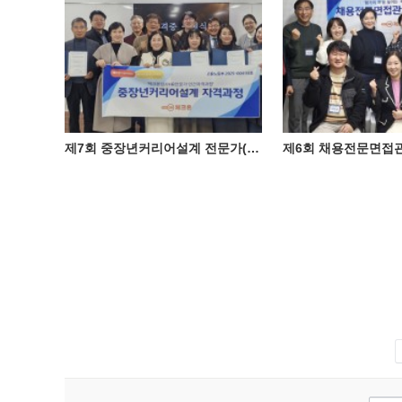
제7회 중장년커리어설계 전문가(체크온검사HR전문가) 자격과정 성료